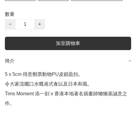
數量
−
+
加至購物車
簡介
−
5 x 5cm 得意郵票動物PU皮鎖匙扣。

令大家流曬口水嘅港式食以及日本和風。

Tims Moment 添一刻 x 香港本地著名插畫師懶懶基誠意之
作。
