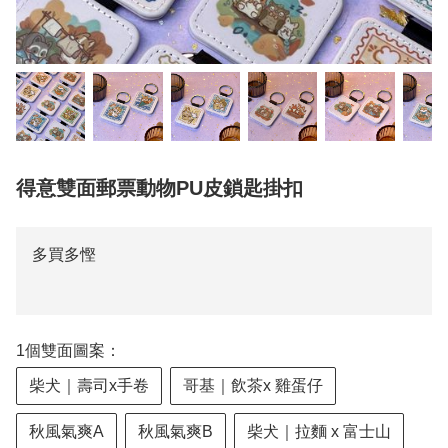
得意雙面郵票動物PU皮鎖匙掛扣
多買多慳
1個雙面圖案：
柴犬｜壽司x手卷
哥基｜飲茶x 雞蛋仔
秋風氣爽A
秋風氣爽B
柴犬｜拉麵 x 富士山