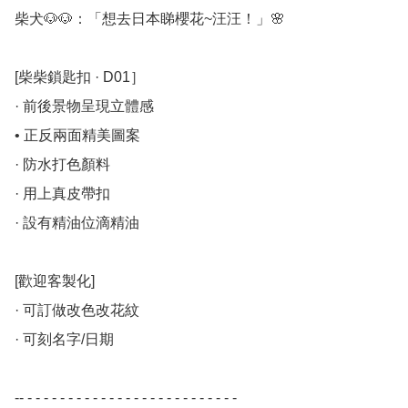
柴犬🐶🐶：「想去日本睇櫻花~汪汪！」🌸

[柴柴鎖匙扣 · D01］

· 前後景物呈現立體感

• 正反兩面精美圖案

· 防水打色顏料

· 用上真皮帶扣

· 設有精油位滴精油

[歡迎客製化]

· 可訂做改色改花紋

· 可刻名字/日期

-- - - - - - - - - - - - - - - - - - - - - - - - - - -
