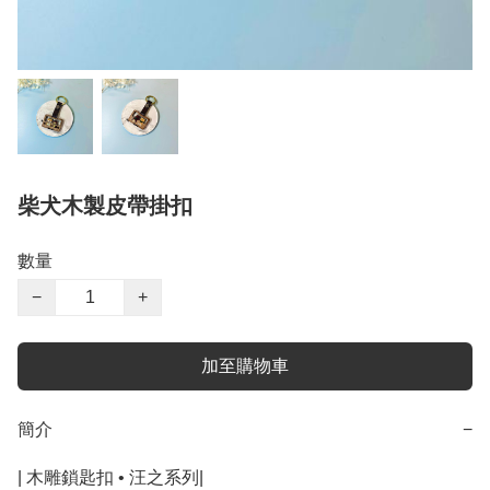
柴犬木製皮帶掛扣
數量
−
+
加至購物車
簡介
−
| 木雕鎖匙扣 • 汪之系列|
