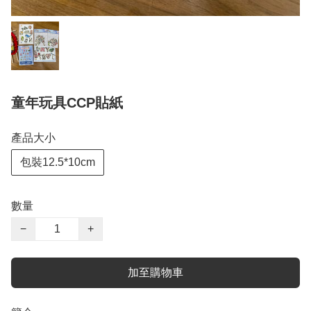
童年玩具CCP貼紙
產品大小
包裝12.5*10cm
數量
−
+
加至購物車