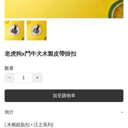
老虎狗x鬥牛犬木製皮帶掛扣
數量
−
+
加至購物車
簡介
−
| 木雕鎖匙扣 • 汪之系列|
