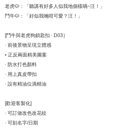
老虎🐶：「聽講有好多人似我地個樣喎~汪！」

鬥牛🐶：「好似我哋咁可愛？汪！」

[鬥牛與老虎狗鎖匙扣 · D03］

· 前後景物呈現立體感

• 正反兩面精美圖案

· 防水打色顏料

· 用上真皮帶扣

· 設有精油位滴精油

[歡迎客製化]

· 可訂做改色改花紋

· 可刻名字/日期
