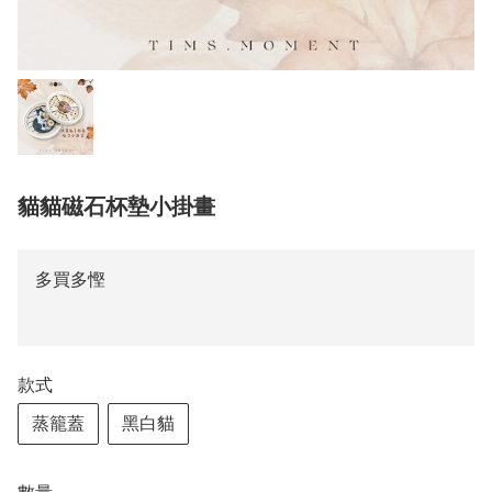
貓貓磁石杯墊小掛畫
多買多慳
款式
蒸籠蓋
黑白貓