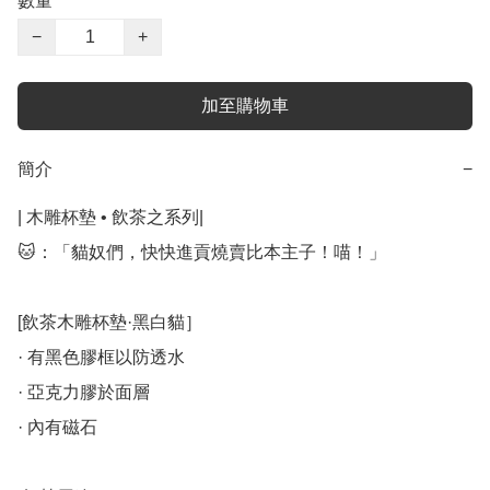
數量
−
+
加至購物車
簡介
−
| 木雕杯墊 • 飲茶之系列|

🐱：「貓奴們，快快進貢燒賣比本主子！喵！」

[飲茶木雕杯墊·黑白貓］

· 有黑色膠框以防透水

· 亞克力膠於面層

· 內有磁石
