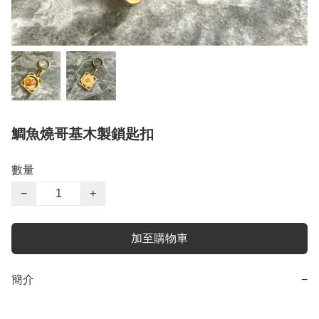
鯛魚燒哥基木製鎖匙扣
數量
−
+
加至購物車
簡介
−