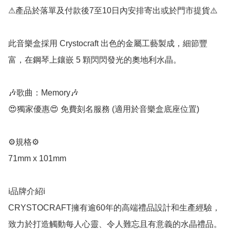
⚠產品於落單及付款後7至10日內安排寄出或於門市提貨⚠️

此音樂盒採用 Crystocraft 出色的金屬工藝製成，細節豐
富，在鋼琴上鑲嵌 5 顆閃閃發光的奧地利水晶。

🎶歌曲：Memory🎶

😍獨家優惠😍 免費刻名服務 (適用於音樂盒底座位置)

⚙️規格⚙️

71mm x 101mm

ℹ️品牌介紹ℹ️

CRYSTOCRAFT擁有逾60年的高端禮品設計和生產經驗，
致力於打造觸動每人心靈、令人難忘且有意義的水晶禮品。