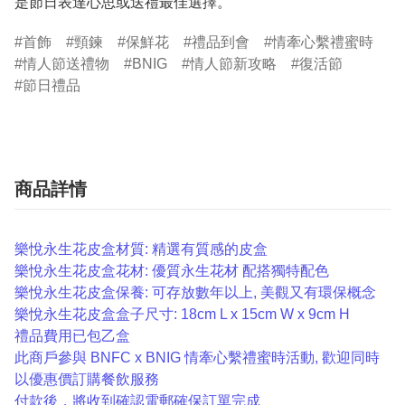
是節日表達心思或送禮最佳選擇。
首飾
頸鍊
保鮮花
禮品到會
情牽心繫禮蜜時
情人節送禮物
BNIG
情人節新攻略
復活節
節日禮品
商品詳情
樂悅永生花皮盒材質: 精選有質感的皮盒
樂悅永生花皮盒花材: 優質永生花材 配搭獨特配色
樂悅永生花皮盒保養: 可存放數年以上, 美觀又有環保概念
樂悅永生花皮盒盒子尺寸: 18cm L x 15cm W x 9cm H
禮品費用已包乙
盒
此商戶參與 BNFC x BNIG 情牽心繫禮蜜時活動, 歡迎同時
以優惠價訂購餐飲服務
付款後，將收到確認電郵確保訂單完成