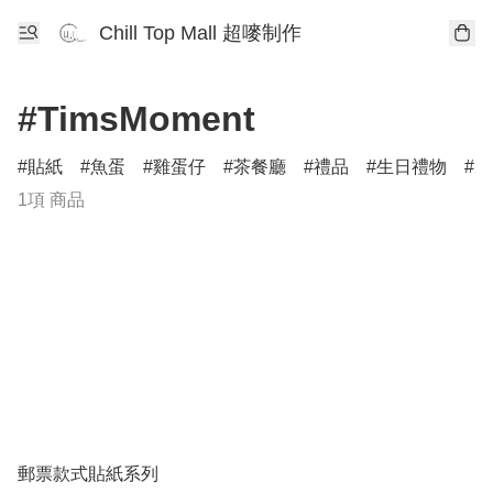
Chill Top Mall 超嘜制作
#TimsMoment
貼紙
魚蛋
雞蛋仔
茶餐廳
禮品
生日禮物
柴
1項 商品
郵票款式貼紙系列