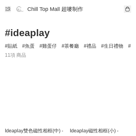
Chill Top Mall 超嘜制作
#ideaplay
貼紙
魚蛋
雞蛋仔
茶餐廳
禮品
生日禮物
柴
11項 商品
Ideaplay雙色磁性相框(中) -
Ideaplay磁性相框(小) -