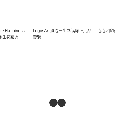
le Happiness
LogosArt 擁抱一生幸福床上用品
心心相印
樂悅永生花皮盒
套裝