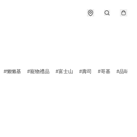
懶懶基
寵物禮品
富士山
壽司
哥基
品味