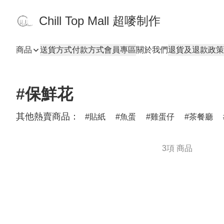
Chill Top Mall 超嘜制作
商品
送貨方式
付款方式
會員專區
關於我們
退貨及退款政策
#保鮮花
其他熱賣商品：
貼紙
魚蛋
雞蛋仔
茶餐廳
3項 商品