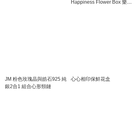
Happiness Flower Box 樂悅
永生花皮盒
JM 粉色玫瑰晶與皓石925 純
心心相印保鮮花盒
銀2合1 組合心形頸鏈