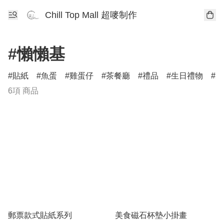
Chill Top Mall 超嘜制作
#懶懶基
貼紙
魚蛋
雞蛋仔
茶餐廳
禮品
生日禮物
柴
6項 商品
郵票款式貼紙系列
美食磁石杯墊小掛畫