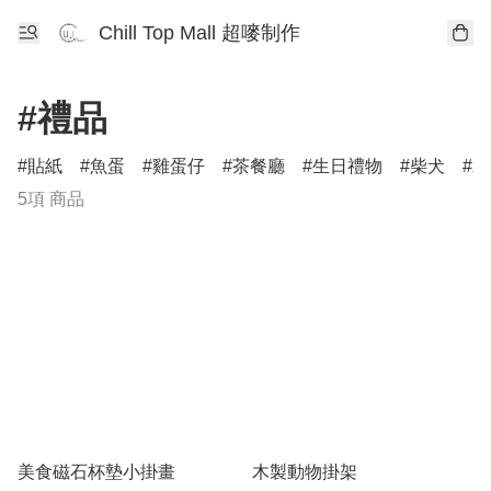
Chill Top Mall 超嘜制作
#禮品
貼紙
魚蛋
雞蛋仔
茶餐廳
生日禮物
柴犬
木
5項 商品
美食磁石杯墊小掛畫
木製動物掛架